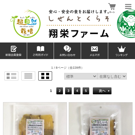
1 / 8ページ
（全228件）
1
2
3
4
5
次へ