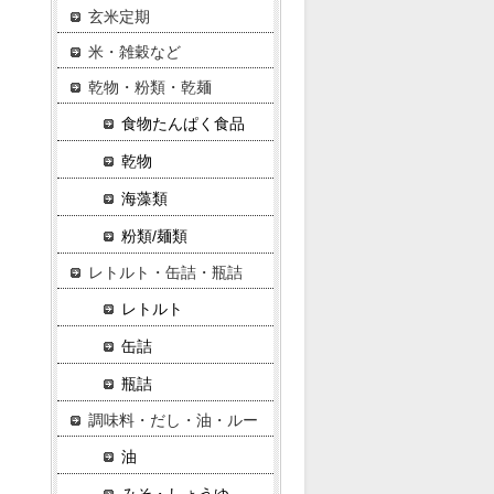
玄米定期
米・雑穀など
乾物・粉類・乾麺
食物たんぱく食品
乾物
海藻類
粉類/麺類
レトルト・缶詰・瓶詰
レトルト
缶詰
瓶詰
調味料・だし・油・ルー
油