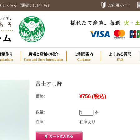
んとくらそ（通称：しぜくら）
ご利用ガイド
野菜作り
農場と店舗の紹介
ご利用案内
よくある質問
富士すし酢
¥756
(税込)
価格:
数量:
本
在庫:
在庫あり