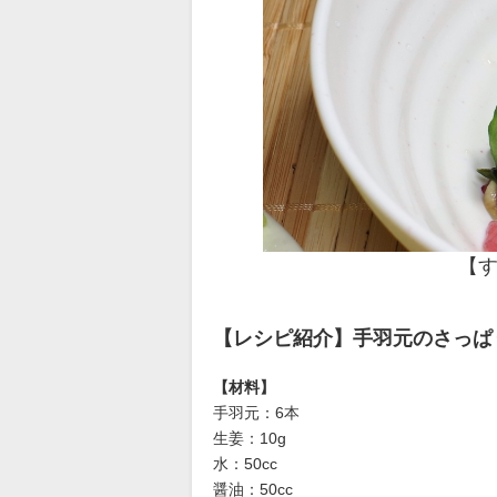
【
【レシピ紹介】手羽元のさっぱ
【材料】
手羽元：6本
生姜：10g
水：50cc
醤油：50cc