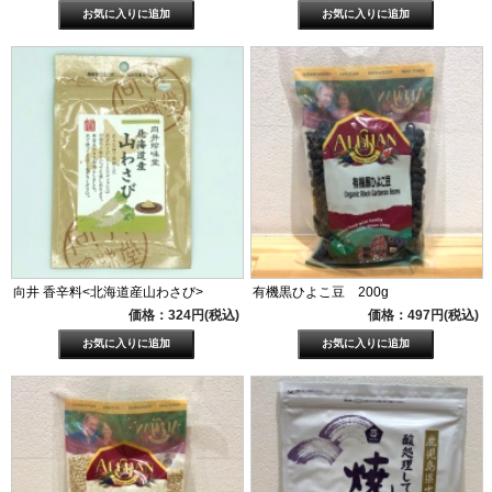
向井 香辛料<北海道産山わさび>
有機黒ひよこ豆 200g
価格：324円(税込)
価格：497円(税込)