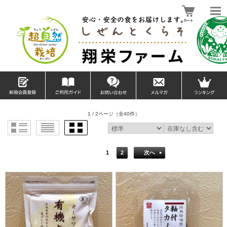
1 / 2ページ
（全40件）
1
2
次へ