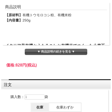
商品説明
【原材料】
有機トウモロコシ粉、有機米粉
【内容量】
250g
イタリア産有機とうもろこしと有機米でつくった小麦不
使用のペンネ
▼ 商品説明の続きを見る ▼
価格:
828円
(税込)
【小麦粉不使用】原料はイタリアで有機栽培したとうもろこしと
米のみ、通常のパスタ同様に調理できます。穀物の甘さがほんの
り感じられる、もちっとした仕上がりです。有機JAS認証、EUオ
ーガニック認証取得。
注文
■茹で時間10分程度、通常のパスタと同様に調理してください。
購入数：
袋
在庫
在庫わずか
アルチェネロの有機グルテンフリーパスタ