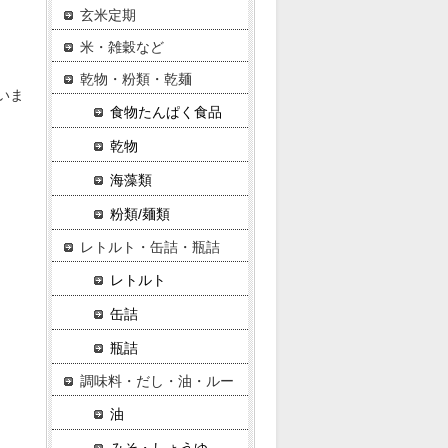
玄米定期
米・雑穀など
乾物・粉類・乾麺
いま
食物たんぱく食品
乾物
海藻類
粉類/麺類
レトルト・缶詰・瓶詰
レトルト
缶詰
瓶詰
調味料・だし・油・ルー
油