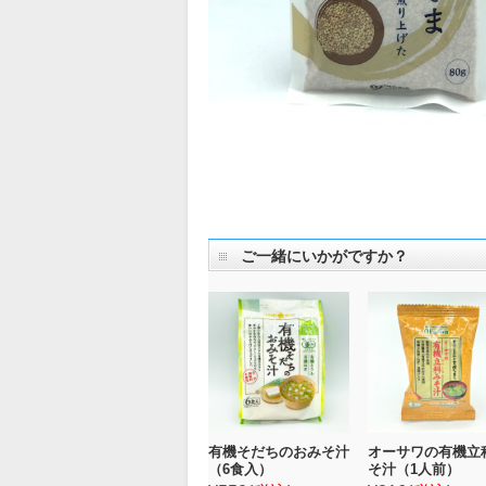
ご一緒にいかがですか？
有機そだちのおみそ汁
オーサワの有機立
（6食入）
そ汁（1人前）