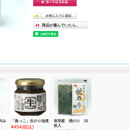
商品が傷んでいたら。
科み
「島っこ」生のり佃煮
有明産 焼のり 10
枚入
¥454
(税込)