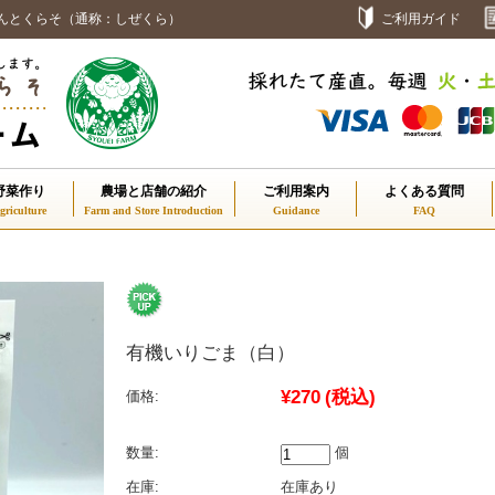
んとくらそ（通称：しぜくら）
ご利用ガイド
野菜作り
農場と店舗の紹介
ご利用案内
よくある質問
有機いりごま（白）
¥270
(税込)
価格:
数量:
個
在庫:
在庫あり