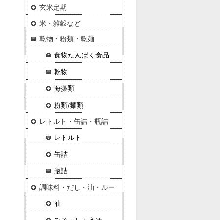
玄米定期
米・雑穀など
乾物・粉類・乾麺
食物たんぱく食品
乾物
海藻類
粉類/麺類
レトルト・缶詰・瓶詰
レトルト
缶詰
瓶詰
調味料・だし・油・ルー
油