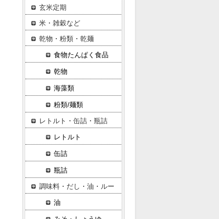
玄米定期
米・雑穀など
乾物・粉類・乾麺
食物たんぱく食品
乾物
海藻類
粉類/麺類
レトルト・缶詰・瓶詰
レトルト
缶詰
瓶詰
調味料・だし・油・ルー
油