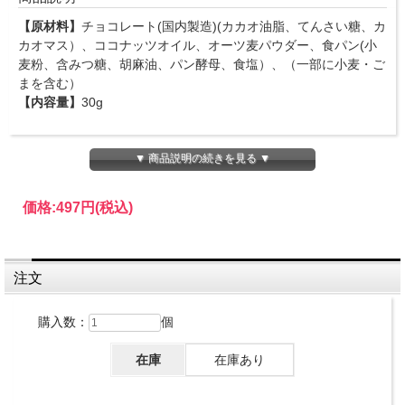
【原材料】
チョコレート(国内製造)(カカオ油脂、てんさい糖、カ
カオマス）、ココナッツオイル、オーツ麦パウダー、食パン(小
麦粉、含みつ糖、胡麻油、パン酵母、食塩）、（一部に小麦・ご
まを含む）
【内容量】
30g
▼ 商品説明の続きを見る ▼
植物性原料100％のヴィーガンチョコラスクです。ココナッツオ
イルを新たに加えることで、よりコクのあるチョコ感に仕上げま
した。
価格:
497円
(税込)
サクサクとしたラスクの食感と濃厚なチョコの風味をお楽しみい
注文
ただけます。
購入数：
個
在庫
在庫あり