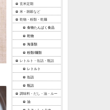
玄米定期
米・雑穀など
乾物・粉類・乾麺
食物たんぱく食品
乾物
海藻類
粉類/麺類
レトルト・缶詰・瓶詰
レトルト
缶詰
瓶詰
調味料・だし・油・ルー
油