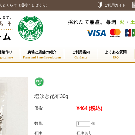
んとくらそ（通称：しぜくら）
ご利用ガイド
野菜作り
農場と店舗の紹介
ご利用案内
よくある質問
塩吹き昆布30g
¥464
(税込)
価格:
数量:
個
在庫:
在庫あり