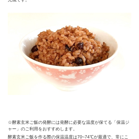
※もみ殻、着色粒、砕粒、石、コ
クゾウムシの混入が稀にあります
が、これらの混入を完全に無くす
事はできません。これらの混入に
よる返品・交換には応じかねます
のでご了承ください。
オーサワの国産小豆（北海道産）
200g
☆酵素玄米ご飯の発酵には発酵に必要な温度が保てる「保温ジ
北海道産農薬・化学肥料不使用の
ャー」のご利用をおすすめします。
小豆です。小粒で皮が薄く甘みが
酵素玄米ご飯を作る際の保温温度は70~74℃が最適で、常にこ