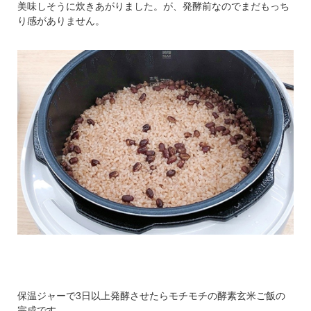
美味しそうに炊きあがりました。が、発酵前なのでまだもっち
り感がありません。
丸ごと調理もできる大容量です。
玄米の炊飯はもちろん、オートメ
ニューも充実しています。
定番のメニューから本格的なお料
理まで大容量なので一度にたくさ
んの量が手軽に作れます。
玄米1.5kg
無農薬・無化学肥料「玄米」をお
保温ジャーで3日以上発酵させたらモチモチの酵素玄米ご飯の
届けします。
完成です。