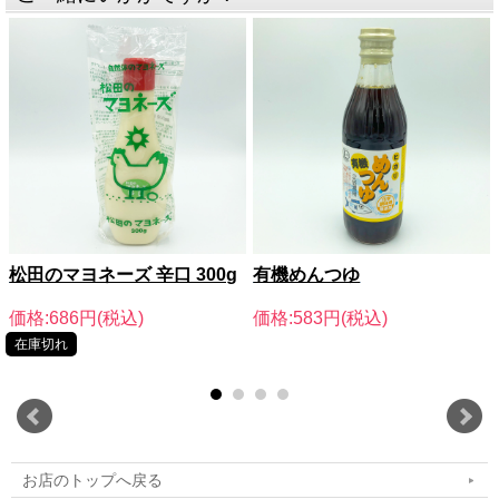
いるのでランダムに青みがかかっ
ておりますが、これはカビではあ
りません。
翔栄ファームの稲作チャレンジも2年目、収穫も間近！
松田のマヨネーズ 辛口 300g
有機めんつゆ
稲作（米）は、畑作とは全く異なるノウハウと設備が必要にな
り、非常にハードルが高い作物ですが、より多くの方に、安心・
価格:686円(税込)
価格:583円(税込)
安全な「米」をお届けしたいとの思いから翔栄ファーム龍ヶ崎圃
在庫切れ
場でも稲作に挑戦しております。
お店のトップへ戻る