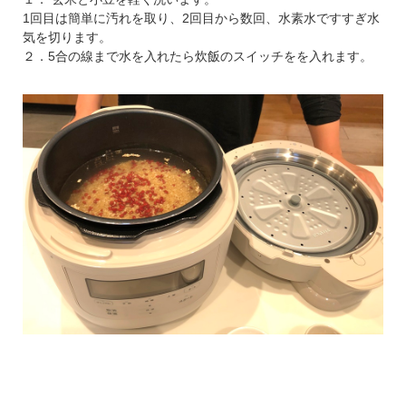
1回目は簡単に汚れを取り、2回目から数回、水素水ですすぎ水
気を切ります。
２．5合の線まで水を入れたら炊飯のスイッチをを入れます。
【お届けするセットイメージです】
電気圧力鍋おうちシェフPRO L
4～6人用、グレー（写真右）また
はダークブラウン（写真左）の2色
からお好きな色をお選びくださ
い。