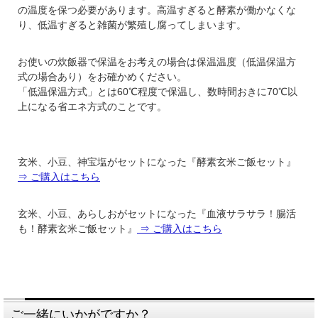
あります。
の温度を保つ必要があります。高温すぎると酵素が働かなくな
り、低温すぎると雑菌が繁殖し腐ってしまいます。
品種はエリモショウズ、酵素玄米
お使いの炊飯器で保温をお考えの場合は保温温度（低温保温方
ご飯、小豆粥、お赤飯、あんこな
式の場合あり）をお確かめください。
どのお菓子作りにおすすめです。
「低温保温方式」とは60℃程度で保温し、数時間おきに70℃以
上になる省エネ方式のことです。
玄米、小豆、神宝塩がセットになった『酵素玄米ご飯セット』
⇒ ご購入はこちら
神宝塩（20g）
玄米、小豆、あらしおがセットになった『血液サラサラ！腸活
お塩のパワーを高めることを第一
も！酵素玄米ご飯セット』
⇒ ご購入はこちら
にプレンドされたお塩です。
焼塩も天日塩も入ってミネラルバ
ランスも整えました。
ご一緒にいかがですか？
* 青味のある天然塩をブレンドして