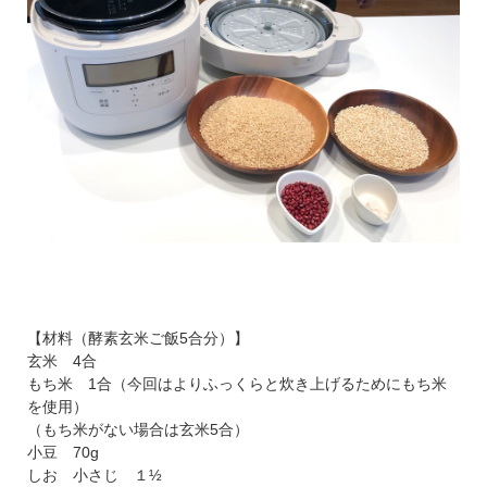
自らが探し求め、試し続け、「これなら美味しく玄米が炊け
る！」と納得できた【電気圧力鍋】をご用意しました。
＊ご購入いただいた方には玄米1.5㎏・小豆・塩をプレゼントし
ます！
色が選べる電気圧力鍋おうちシェフPRO L付きの「酵素玄米生活
パーフェクトセット」です。
【セット内容】
・電気圧力鍋おうちシェフ PRO L（グレーまたはダークブラウ
ンの2色からお選びください）
・玄米1.5㎏
【材料（酵素玄米ご飯5合分）】
・北海道産栽培期間中農薬・化学肥料不使用の小豆（200g）
玄米 4合
・神宝塩（20g）
もち米 1合（今回はよりふっくらと炊き上げるためにもち米
を使用）
（もち米がない場合は玄米5合）
小豆 70g
しお 小さじ １½
酵素玄米ご飯を毎日食べて健康になろう！シロカとコラ