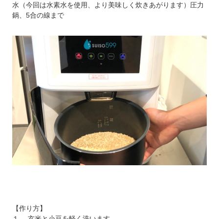
水（今回は水素水を使用、より美味しく炊きあがります）圧力
ボ！
鍋、5合の線まで
酵素玄米ご飯が食べたいけれどうまく炊けない、そんな方のため
に調理家電など小型家電の企画・開発・製造・販売を行っている
「siroca（シロカ）」と翔栄ファームがコラボレーション、酵素
玄米ご飯スターターセットを特別価格でご提供します。
酵素玄米ご飯生活を始めたいと思われている方のために、今なら
電気圧力鍋ご購入の方に玄米1.5㎏、小豆、塩をプレゼントしま
す。酵素玄米ご飯を作るのに必要なすべてをそろえてお届けしま
す。
【作り方】
１． 玄米と小豆を軽く洗います。