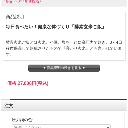
価格:27,800円(税込)
商品説明
毎日食べたい！健康な体づくり「酵素玄米ご飯」
酵素玄米ご飯とは玄米、小豆、塩を一緒に高圧力で炊き、3～4日
程度保温して熟成させたもので『寝かせ玄米』とも言われていま
す。
▼ 商品説明の続きを見る ▼
炊き上がった玄米を寝かせることで、酵素の働きが活性化し血液
はサラサラに、デトックスなどの効能があります。普通に炊いた
価格:
27,800円
(税込)
だけの玄米よりもギャバなどの栄養素がアップします。
一緒に炊いた小豆にはポリフェノール、不活性食物繊維、たんぱ
注文
く質、ビタミンＢ１，鉄分、カリウム、サポニンなどが含まれて
いるので免疫力向上、アンチエイジングなどの効果が期待できま
圧力鍋の色:
す。