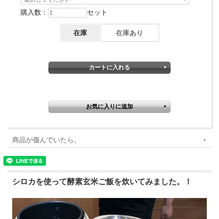
購入数：
セット
小豆のタンパク質（アミノ酸）が玄米の糖分と反応（メイラード
反応）し、「メラノイジン」を生み出すことで抗酸化作用、動脈
在庫
在庫あり
硬化予防、高脂血症予防、整腸作用など血液をサラサラにして若
さを保つ働きが期待できます。
酵素が活発になり、発酵が進むにつれ玄米のご飯が褐色になって
きます。3日間程寝かせたら食べごろ、ふっくらモチモチの酵素
玄米ご飯の出来上がりです。
寝かせるほどに甘味が増し、褐色が濃くなっていきます。適切な
商品が傷んでいたら。
温度で保温すれば1週間から10日ほどは保存ができるので毎日炊
く手間が省けます。手軽に健康的な食生活を送ることができます
ね。
シロカを使って酵素玄米ご飯を炊いてみました。！
今回は毎日3食、酵素玄米ご飯を食べている翔栄ファームの社長