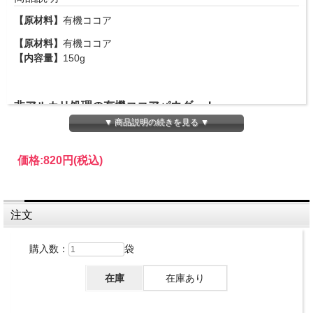
【原材料】
有機ココア
【原材料】
有機ココア
【内容量】
150g
非アルカリ処理の有機ココアパウダー！
▼ 商品説明の続きを見る ▼
非アルカリ処理のココアパウダーは色味が薄く薄い茶色、自然な
価格:
820円
(税込)
赤褐色ですが、カカオの自然な風味が特徴です。ティースプーン
2,3杯のココアと同量の甘味料に少量の牛乳を鍋に入れ良く混ぜ
合わせ中火にかけてから１４０mlの牛乳を加え温めて沸騰直前に
注文
火を止めればホットココアのできあがりです。乳製品不使用、ベ
ジタリアン対応、遺伝子組み換え不使用です。
購入数：
袋
非アルカリ処理（ナチュラルプロセス）とはカカオ豆をアルカリ
在庫
在庫あり
溶液で処理しないで焙煎・粉砕して作られるためカカオ本来の濃
厚な香りと自然な酸味や渋み、豊富なポリフェノールが残る商品